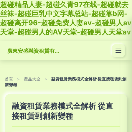
超碰精品人妻-超碰久青97在线-超碰就去
丝袜-超碰巨乳中文字幕总站-超碰靠b网-
超碰离开96-超碰免费人妻av-超碰男人av
天堂-超碰男人的AV天堂-超碰男人天堂av
廣東安盛融資租賃有限公司
首頁
>
產品大全
>
融資租賃業務模式全解析 從直接租賃到創
新變種
融資租賃業務模式全解析 從直
接租賃到創新變種